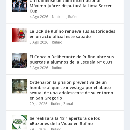
Un rufinense de talla internacional:
Máximo Juárez disputará la Lima Soccer
Cup
4 Ago 2026
|
Nacional
,
Rufino
La UCR de Rufino renueva sus autoridades
en un acto oficial este sábado
3 Ago 2026
|
Rufino
El Concejo Deliberante de Rufino abre sus
puertas a alumnos de la Escuela N° 6031
3 Ago 2026
|
Rufino
Ordenaron la prisión preventiva de un
hombre al que se investiga por el abuso
sexual de una adolescente de su entorno
en San Gregorio
29 Jul 2026
|
Rufino
,
Zonal
Se realizará la 18.ª apertura de los
«Buzones de la Vida» en Rufino
29 Jul 2026
|
Rufino