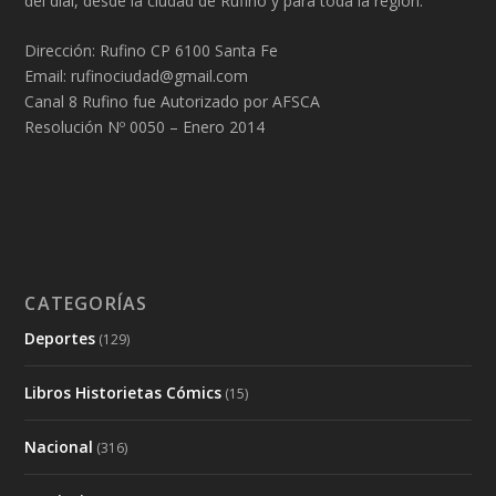
del dial, desde la ciudad de Rufino y para toda la región.
Dirección: Rufino CP 6100 Santa Fe
Email: rufinociudad@gmail.com
Canal 8 Rufino fue Autorizado por AFSCA
Resolución Nº 0050 – Enero 2014
CATEGORÍAS
Deportes
(129)
Libros Historietas Cómics
(15)
Nacional
(316)