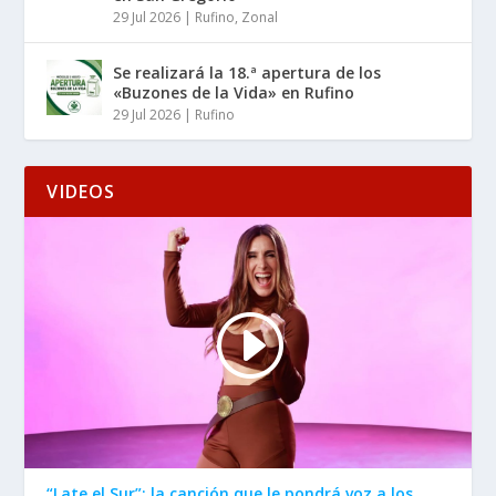
29 Jul 2026
|
Rufino
,
Zonal
Se realizará la 18.ª apertura de los
«Buzones de la Vida» en Rufino
29 Jul 2026
|
Rufino
VIDEOS
“Late el Sur”: la canción que le pondrá voz a los