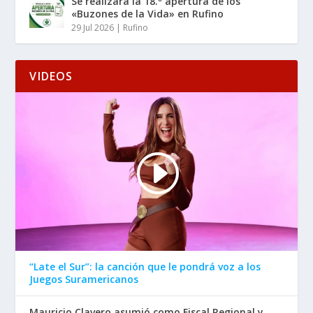
Se realizará la 18.ª apertura de los
«Buzones de la Vida» en Rufino
29 Jul 2026
|
Rufino
VIDEOS
“Late el Sur”: la canción que le pondrá voz a los
Juegos Suramericanos
Mauricio Clavero asumió como Fiscal Regional y