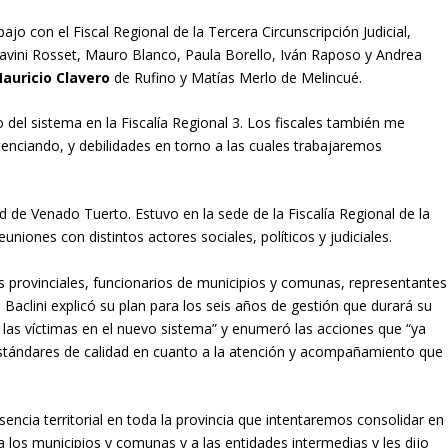
ajo con el Fiscal Regional de la Tercera Circunscripción Judicial,
 Lavini Rosset, Mauro Blanco, Paula Borello, Iván Raposo y Andrea
auricio Clavero
de Rufino y Matías Merlo de Melincué.
del sistema en la Fiscalía Regional 3. Los fiscales también me
enciando, y debilidades en torno a las cuales trabajaremos
udad de Venado Tuerto. Estuvo en la sede de la Fiscalía Regional de la
uniones con distintos actores sociales, políticos y judiciales.
es provinciales, funcionarios de municipios y comunas, representantes
 Baclini explicó su plan para los seis años de gestión que durará su
las víctimas en el nuevo sistema” y enumeró las acciones que “ya
estándares de calidad en cuanto a la atención y acompañamiento que
esencia territorial en toda la provincia que intentaremos consolidar en
ó a los municipios y comunas y a las entidades intermedias y les dijo