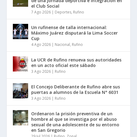
de una jornada deportiva e integración en
el Club Social
7 Ago 2026
|
Deportes
,
Rufino
Un rufinense de talla internacional:
Máximo Juárez disputará la Lima Soccer
Cup
4 Ago 2026
|
Nacional
,
Rufino
La UCR de Rufino renueva sus autoridades
en un acto oficial este sábado
3 Ago 2026
|
Rufino
El Concejo Deliberante de Rufino abre sus
puertas a alumnos de la Escuela N° 6031
3 Ago 2026
|
Rufino
Ordenaron la prisión preventiva de un
hombre al que se investiga por el abuso
sexual de una adolescente de su entorno
en San Gregorio
29 Jul 2026
|
Rufino
,
Zonal