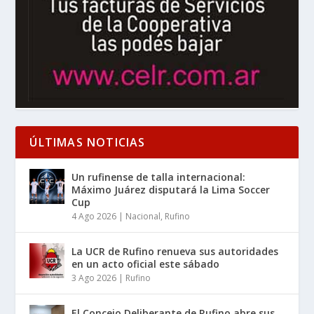
ÚLTIMAS NOTICIAS
Un rufinense de talla internacional:
Máximo Juárez disputará la Lima Soccer
Cup
4 Ago 2026
|
Nacional
,
Rufino
La UCR de Rufino renueva sus autoridades
en un acto oficial este sábado
3 Ago 2026
|
Rufino
El Concejo Deliberante de Rufino abre sus