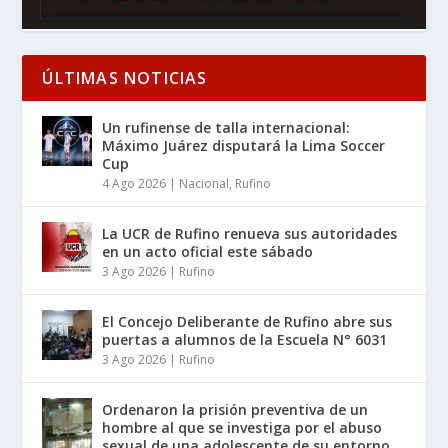
ÚLTIMAS NOTICIAS
Un rufinense de talla internacional:
Máximo Juárez disputará la Lima Soccer
Cup
4 Ago 2026
|
Nacional
,
Rufino
La UCR de Rufino renueva sus autoridades
en un acto oficial este sábado
3 Ago 2026
|
Rufino
El Concejo Deliberante de Rufino abre sus
puertas a alumnos de la Escuela N° 6031
3 Ago 2026
|
Rufino
Ordenaron la prisión preventiva de un
hombre al que se investiga por el abuso
sexual de una adolescente de su entorno