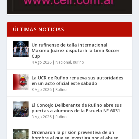
ÚLTIMAS NOTICIAS
Un rufinense de talla internacional:
Máximo Juárez disputará la Lima Soccer
Cup
4 Ago 2026
|
Nacional
,
Rufino
La UCR de Rufino renueva sus autoridades
en un acto oficial este sábado
3 Ago 2026
|
Rufino
El Concejo Deliberante de Rufino abre sus
puertas a alumnos de la Escuela N° 6031
3 Ago 2026
|
Rufino
Ordenaron la prisión preventiva de un
hombre al que se investiga por el abuso