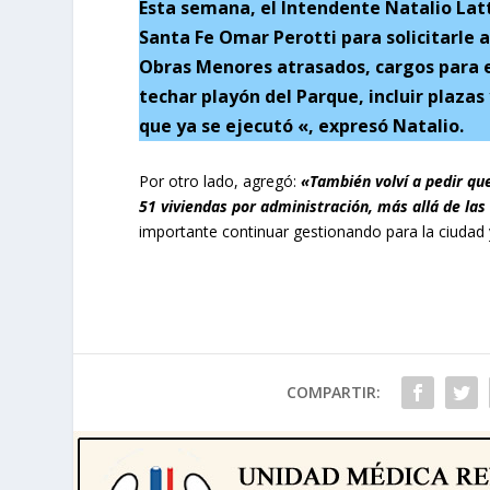
Esta semana, el Intendente Natalio Lat
Santa Fe Omar Perotti para solicitarle a
Obras Menores atrasados, cargos para e
techar playón del Parque, incluir plazas 
que ya se ejecutó «, expresó Natalio.
Por otro lado, agregó:
«También volví a pedir que
51 viviendas por administración, más allá de las
importante continuar gestionando para la ciudad 
COMPARTIR: