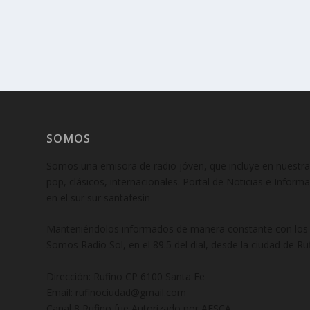
SOMOS
Somos una emisora de radio jóven, que incluye en nuestra
pop, clásicos, internacionales. Portal de Noticias e Inform
en el sur sur santafesin
Manteniéndolos informados de manera constante con los f
Somos Radio Sol, en el 89.5 del dial, desde la ciudad de Ruf
Dirección: Rufino CP 6100 Santa Fe
Email: rufinociudad@gmail.com
Canal 8 Rufino fue Autorizado por AFSCA