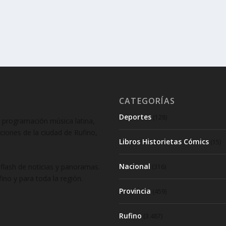
CATEGORÍAS
Deportes
(128)
 programación música latina,
aciones de la ciudad de Rufino,
Libros Historietas Cómics
(15)
Nacional
lash de noticias y panoramas.
(316)
ino y para toda la región.
Provincia
(459)
Rufino
(3.487)